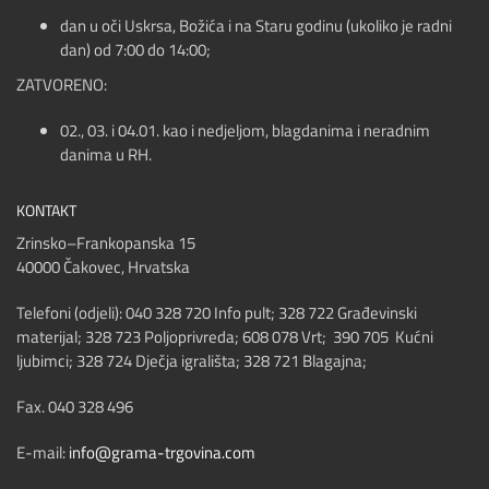
dan u oči Uskrsa, Božića i na Staru godinu (ukoliko je radni
dan) od 7:00 do 14:00;
ZATVORENO:
02., 03. i 04.01. kao i nedjeljom, blagdanima i neradnim
danima u RH.
KONTAKT
Zrinsko–Frankopanska 15
40000 Čakovec, Hrvatska
Telefoni (odjeli): 040 328 720 Info pult; 328 722 Građevinski
materijal; 328 723 Poljoprivreda; 608 078 Vrt; 390 705 Kućni
ljubimci; 328 724 Dječja igrališta; 328 721 Blagajna;
Fax. 040 328 496
E-mail:
info@grama-trgovina.com