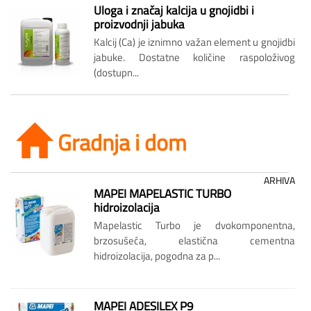
Uloga i značaj kalcija u gnojidbi i
proizvodnji jabuka
Kalcij (Ca) je iznimno važan element u gnojidbi
jabuke. Dostatne količine raspoloživog
(dostupn...
Gradnja i dom
ARHIVA
MAPEI MAPELASTIC TURBO
hidroizolacija
Mapelastic Turbo je dvokomponentna,
brzosušeća, elastična cementna
hidroizolacija, pogodna za p...
MAPEI ADESILEX P9