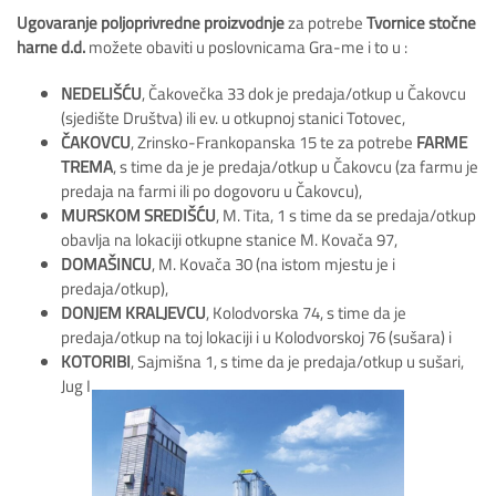
Ugovaranje poljoprivredne proizvodnje
za potrebe
Tvornice stočne
harne d.d.
možete obaviti u poslovnicama Gra-me i to u :
NEDELIŠĆU
, Čakovečka 33 dok je predaja/otkup u Čakovcu
(sjedište Društva) ili ev. u otkupnoj stanici Totovec,
ČAKOVCU
, Zrinsko-Frankopanska 15 te za potrebe
FARME
TREMA
, s time da je je predaja/otkup u Čakovcu (za farmu je
predaja na farmi ili po dogovoru u Čakovcu),
MURSKOM SREDIŠĆU
, M. Tita, 1 s time da se predaja/otkup
obavlja na lokaciji otkupne stanice M. Kovača 97,
DOMAŠINCU
, M. Kovača 30 (na istom mjestu je i
predaja/otkup),
DONJEM KRALJEVCU
, Kolodvorska 74, s time da je
predaja/otkup na toj lokaciji i u Kolodvorskoj 76 (sušara) i
KOTORIBI
, Sajmišna 1, s time da je predaja/otkup u sušari,
Jug I.