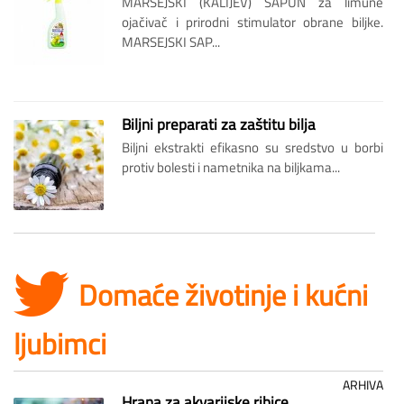
MARSEJSKI (KALIJEV) SAPUN za limune
ojačivač i prirodni stimulator obrane biljke.
MARSEJSKI SAP...
Biljni preparati za zaštitu bilja
Biljni ekstrakti efikasno su sredstvo u borbi
protiv bolesti i nametnika na biljkama...
Domaće životinje i kućni
ljubimci
ARHIVA
Hrana za akvarijske ribice