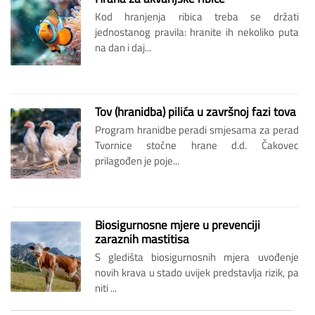
Kod hranjenja ribica treba se držati
jednostanog pravila: hranite ih nekoliko puta
na dan i daj...
Tov (hranidba) pilića u završnoj fazi tova
Program hranidbe peradi smjesama za perad
Tvornice stočne hrane d.d. Čakovec
prilagođen je poje...
Biosigurnosne mjere u prevenciji
zaraznih mastitisa
S gledišta biosigurnosnih mjera uvođenje
novih krava u stado uvijek predstavlja rizik, pa
niti ...