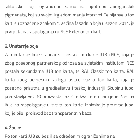
silikonske boje ograničene samo na upotrebu anorganskih
pigmenata, koji su svojm izgledom manje intezivni. Te nijanse u ton
karti su označene znakom *. Većina fasadnih boja u sezoni 2011. je
prvi puta na raspolaganju i u NCS Exterior ton karti.
3. Unutarnje boje
Za unutarnje boje standar su postale ton karte JUB i NCS, koja je
zbog posebnog partnerskog odnosa sa svjetskim institutom NCS
postala sekundarna JUB ton karta, te RAL Classic ton karta. RAL
karta zbog povijesnih razloga ostaje važna ton karta, koja je
posebno prisutna u graditeljstvu i teškoj industriji. Skupinu Jupol
predstavlja već 10 proizvoda različite kvalitete i namijene. Većina
ih je na raspolaganje u sve tri ton karte. Iznimka je proizvod Jupol
koji je bijeli proizvod bez transparentnih baza.
4. Žbuke
Po ton karti JUB su bez ili sa određenim ograničenjima na