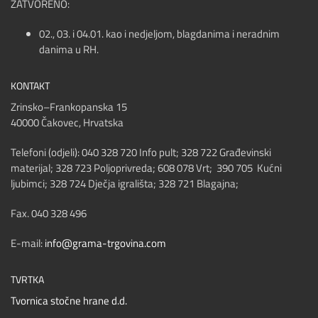
ZATVORENO:
02., 03. i 04.01. kao i nedjeljom, blagdanima i neradnim
danima u RH.
KONTAKT
Zrinsko–Frankopanska 15
40000 Čakovec, Hrvatska
Telefoni (odjeli): 040 328 720 Info pult; 328 722 Građevinski
materijal; 328 723 Poljoprivreda; 608 078 Vrt; 390 705 Kućni
ljubimci; 328 724 Dječja igrališta; 328 721 Blagajna;
Fax. 040 328 496
E-mail:
info@grama-trgovina.com
TVRTKA
Tvornica stočne hrane d.d.