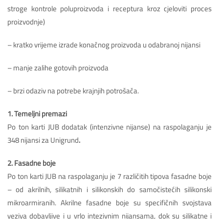
stroge kontrole poluproizvoda i receptura kroz cjeloviti proces
proizvodnje)
– kratko vrijeme izrade konačnog proizvoda u odabranoj nijansi
– manje zalihe gotovih proizvoda
– brzi odaziv na potrebe krajnjih potrošača.
1. Temeljni premazi
Po ton karti JUB dodatak (intenzivne nijanse) na raspolaganju je
348 nijansi za Unigrund
.
2. Fasadne boje
Po ton karti JUB na raspolaganju je 7 različitih tipova fasadne boje
– od akrilnih, silikatnih i silikonskih do samočistećih silikonski
mikroarmiranih. Akrilne fasadne boje su specifičnih svojstava
veziva dobavljive i u vrlo intezivnim nijansama, dok su silikatne i