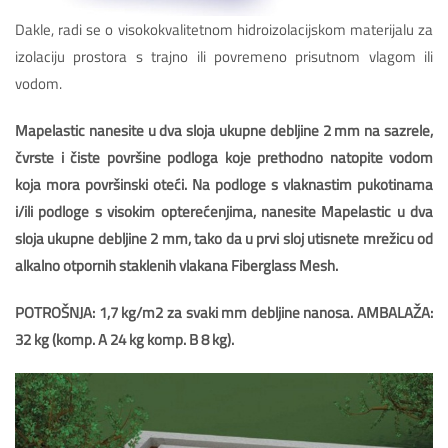
Dakle, radi se o visokokvalitetnom hidroizolacijskom materijalu za
izolaciju prostora s trajno ili povremeno prisutnom vlagom ili
vodom.
Mapelastic nanesite u dva sloja ukupne debljine 2 mm na sazrele,
čvrste i čiste površine podloga koje prethodno natopite vodom
koja mora površinski oteći. Na podloge s vlaknastim pukotinama
i/ili podloge s visokim opterećenjima, nanesite Mapelastic u dva
sloja ukupne debljine 2 mm, tako da u prvi sloj utisnete mrežicu od
alkalno otpornih staklenih vlakana Fiberglass Mesh.
POTROŠNJA: 1,7 kg/m2 za svaki mm debljine nanosa. AMBALAŽA:
32 kg (komp. A 24 kg komp. B 8 kg).