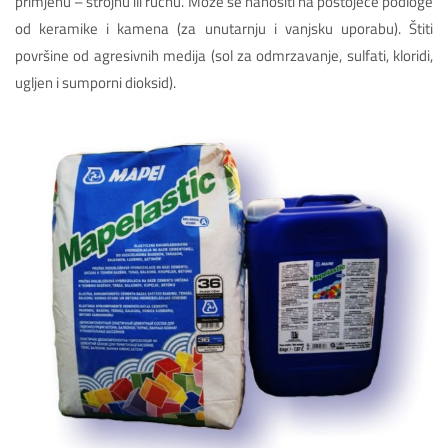
primjenu – strojnu ili ručnu. Može se nanositi na postojeće podloge
od keramike i kamena (za unutarnju i vanjsku uporabu). Štiti
površine od agresivnih medija (sol za odmrzavanje, sulfati, kloridi,
ugljen i sumporni dioksid).