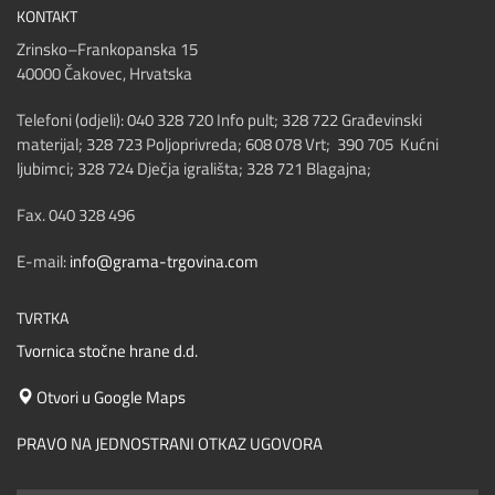
KONTAKT
Zrinsko–Frankopanska 15
40000 Čakovec, Hrvatska
Telefoni (odjeli): 040 328 720 Info pult; 328 722 Građevinski
materijal; 328 723 Poljoprivreda; 608 078 Vrt; 390 705 Kućni
ljubimci; 328 724 Dječja igrališta; 328 721 Blagajna;
Fax. 040 328 496
E-mail:
info@grama-trgovina.com
TVRTKA
Tvornica stočne hrane d.d.
Otvori u Google Maps
PRAVO NA JEDNOSTRANI OTKAZ UGOVORA