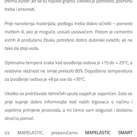
(nema žurbe! jer se tu najviše griješi). Ukoliko je potrebno, površinu
treba i izravnati.
Prije nanošenja materijala, podlogu treba dobro očistiti – pomesti
metlom ili, ako je moguće, usisati usisivačem. Potom je cementni
estrih ili produženu žbuku potrebno dobro dubinski ovlažiti, ali ne
tako da stoji voda.
Optimalna tempera zraka kod izvođenja radova je +15 do + 25ºC, a
relativna vlažnost ne smije prelaziti 85%. Dopuštena temperatura
za izvođenje radova je +8 pa sve do +35ºC.
Ukoliko se pridržavate tehničkih uputa uspjeh je zajamčen. Zato se
prije kupnje dobro informirajte kod naših trgovaca o načinu i
uvjetima primjene proizvoda, a mi ćemo vam osigurati i dodatnu
stručnu pomoć.
Uz MAPELASTIC, preporučamo
MAPELASTIC SMART