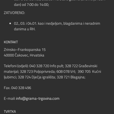
dan) od 7:00 do 14:00;
ZATVORENO:
02., 03. i 04.01. kao i nedjeljom, blagdanima i neradnim
danima u RH.
KONTAKT
Zrinsko–Frankopanska 15
40000 Čakovec, Hrvatska
Telefoni (odjeli): 040 328 720 Info pult; 328 722 Građevinski
materijal; 328 723 Poljoprivreda; 608 078 Vrt; 390 705 Kućni
ljubimci; 328 724 Dječja igrališta; 328 721 Blagajna;
Fax. 040 328 496
E-mail:
info@grama-trgovina.com
TVRTKA