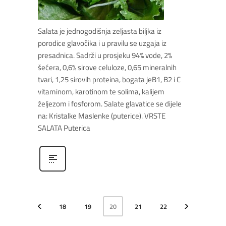
Salata je jednogodišnja zeljasta biljka iz
porodice glavočika i u pravilu se uzgaja iz
presadnica. Sadrži u prosjeku 94% vode, 2%
šećera, 0,6% sirove celuloze, 0,65 mineralnih
tvari, 1,25 sirovih proteina, bogata jeB1, B2 i C
vitaminom, karotinom te solima, kalijem
željezom i fosforom. Salate glavatice se dijele
na: Kristalke Maslenke (puterice). VRSTE
SALATA Puterica
18
19
20
21
22