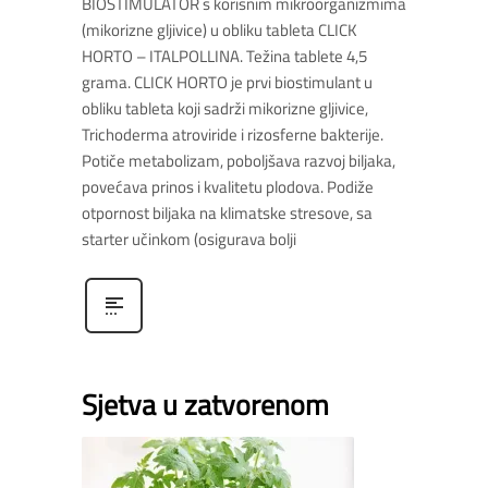
BIOSTIMULATOR s korisnim mikroorganizmima
(mikorizne gljivice) u obliku tableta CLICK
HORTO – ITALPOLLINA. Težina tablete 4,5
grama. CLICK HORTO je prvi biostimulant u
obliku tableta koji sadrži mikorizne gljivice,
Trichoderma atroviride i rizosferne bakterije.
Potiče metabolizam, poboljšava razvoj biljaka,
povećava prinos i kvalitetu plodova. Podiže
otpornost biljaka na klimatske stresove, sa
starter učinkom (osigurava bolji
Sjetva u zatvorenom