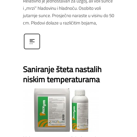
Relativno je jednostavan za uzgoj, ali voli sunce
i „mrzi“ hladovinu i hladnoću. Osobito voli
jutarnje sunce. Prosječno naraste u visinu do 50
cm. Plodovi dolaze u različitim bojama,
Saniranje šteta nastalih
niskim temperaturama